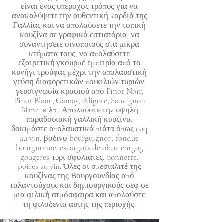
είναι ένας υπέροχος τρόπος για να
ανακαλύψετε την αυθεντική καρδιά της
Γαλλίας και να απολαύσετε την τοπική
κουζίνα σε γραφικά εστιατόρια, να
συναντήσετε οινοποιούς στα μικρά
κτήματα τους, να απολαύσετε
εξαιρετική γκουρμέ εμπειρία από το
κυνήγι τρούφας μέχρι την απολαυστική
γεύση διαφορετικών ποικιλιών τυριών.
γευσιγνωσία κρασιού από Pinot Noir,
Pinot Blanc, Gamay, Aligote, Sauvignon
Blanc, κ.λπ.. Απολαύστε την υψηλή
παραδοσιακή γαλλική κουζίνα,
δοκιμάστε απολαυστικά πιάτα όπως coq
au vin, βοδινό bourguignon, fondue
bourgnonne, escargots de obeureurgog
gougeres-τυρί σφολιάτες, nonnette,
poires au vin. Όλες οι σπεσιαλιτέ της
κουζίνας της Βουργουνδίας από
ταλαντούχους και δημιουργικούς σεφ σε
μια φιλική ατμόσφαιρα και απολαύστε
τη φιλοξενία αυτής της περιοχής.