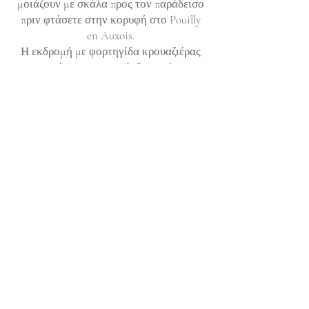
μοιάζουν με σκάλα προς τον παράδεισο
πριν φτάσετε στην κορυφή στο Pouilly
en Auxois.
Η εκδρομή με φορτηγίδα κρουαζιέρας
μπορεί να νοικιαστεί ιδιωτικά για
καθημερινή ή εβδομαδιαία υπηρεσία
διαμονής από πλοίαρχο και πλήρες
προσωπικό που θα καθοδηγήσει, θα
πλοηγηθεί και θα φροντίσει ενώ
απολαμβάνετε το επικό ταξίδι. Το πλωτό
ξενοδοχείο διαθέτει όλες τις ανέσεις και
ανέσεις που θα περιμένετε να βρείτε σε
ένα υπέροχο ξενοδοχείο. Απολαύστε ένα
αυθεντικό ταξιδιωτικό κατάλυμα,
βυθιστείτε στα πανοραμικά πανέμορφα
τοπία και μαγευτείτε, σίγουρα θα
γοητευτείτε από την εντυπωσιακή
εξαιρετική γοητεία του μεγαλείου και τη
μαγευτική περιοχή που κόβει την ανάσα.
Απομακρυνθείτε σε ένα ταξίδι με