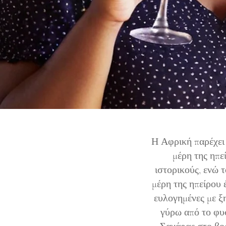
Η Αφρική παρέχει 
μέρη της ηπε
ιστορικούς, ενώ τ
μέρη της ηπείρου έ
ευλογημένες με ξ
γύρω από το φυ