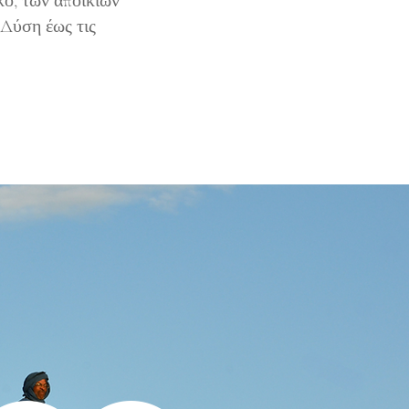
ό, των αποικιών
Δύση έως τις