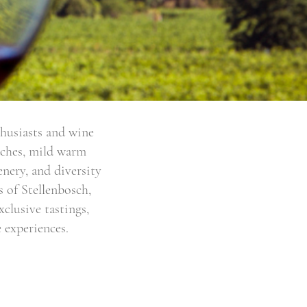
thusiasts and wine
eaches, mild warm
enery, and diversity
 of Stellenbosch,
clusive tastings,
 experiences.