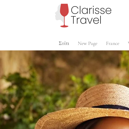
Σπίτι
New Page
France