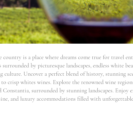
 country is a place where dreams come true for travel en
 is surrounded by picturesque landscapes, endless white b
g culture. Uncover a perfect blend of history, stunning sc
 to crisp whites wines. Explore the renowned wine regions
 Constantia, surrounded by stunning landscapes. Enjoy ex
ine, and luxury accommodations filled with unforgettable