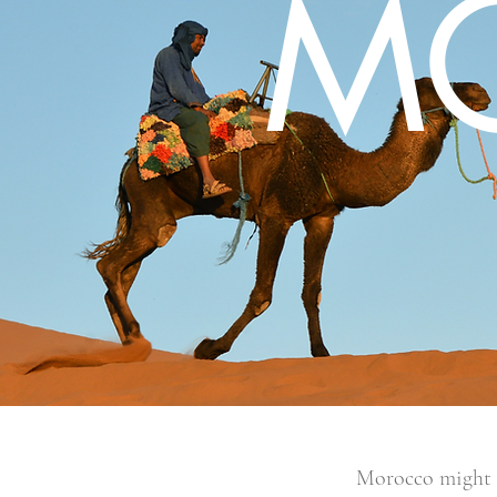
M
Morocco might no