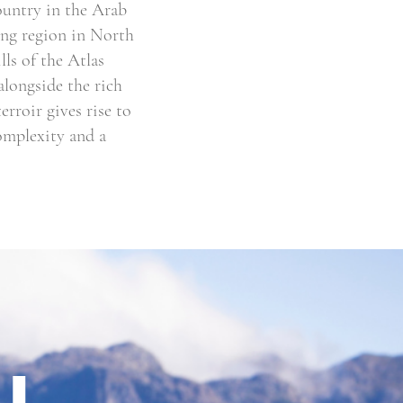
ountry in the Arab
ing region in North
ls of the Atlas
alongside the rich
rroir gives rise to
complexity and a