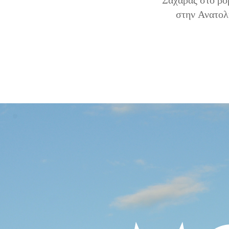
Σαχάρας στο βο
στην Ανατολ