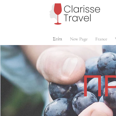
Σπίτι
New Page
France
Π