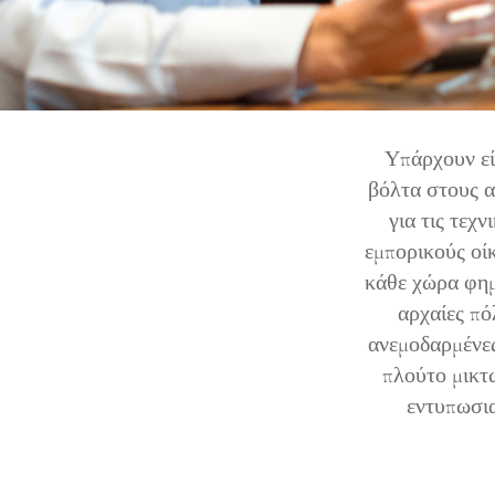
Υπάρχουν εί
βόλτα στους α
για τις τεχ
εμπορικούς οί
κάθε χώρα φημ
αρχαίες πό
ανεμοδαρμένε
πλούτο μικτώ
εντυπωσι