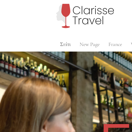
Σπίτι
New Page
France