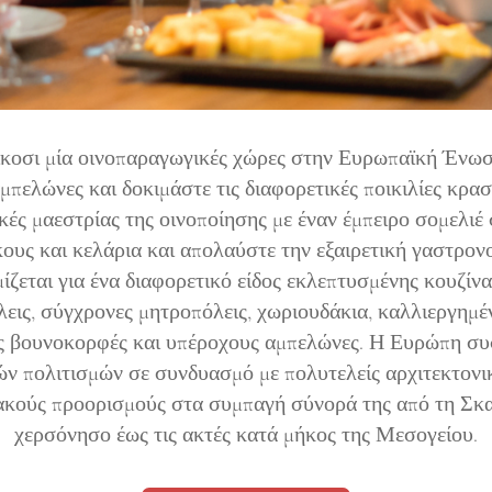
κοσι μία οινοπαραγωγικές χώρες στην Ευρωπαϊκή Ένωσ
μπελώνες και δοκιμάστε τις διαφορετικές ποικιλίες κρασ
νικές μαεστρίας της οινοποίησης με έναν έμπειρο σομελιέ
κους και κελάρια και απολαύστε την εξαιρετική γαστρονο
ίζεται για ένα διαφορετικό είδος εκλεπτυσμένης κουζίν
λεις, σύγχρονες μητροπόλεις, χωριουδάκια, καλλιεργημέ
ς βουνοκορφές και υπέροχους αμπελώνες. Η Ευρώπη συ
ν πολιτισμών σε συνδυασμό με πολυτελείς αρχιτεκτονικ
ακούς προορισμούς στα συμπαγή σύνορά της από τη Σκα
χερσόνησο έως τις ακτές κατά μήκος της Μεσογείου.