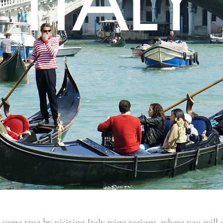
ITALY
ome true by visiting Italy wine regions, where you will