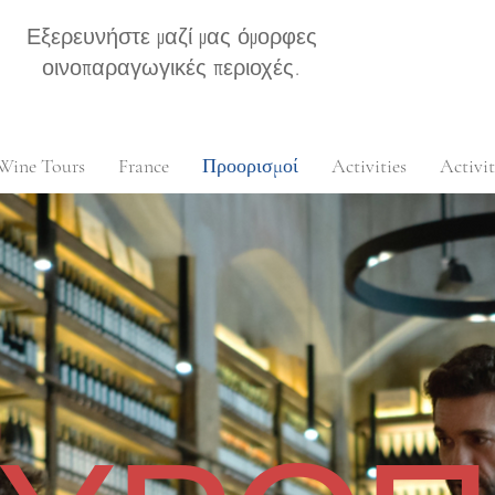
Εξερευνήστε μαζί μας όμορφες
οινοπαραγωγικές περιοχές.
Wine Tours
France
Προορισμοί
Activities
Activit