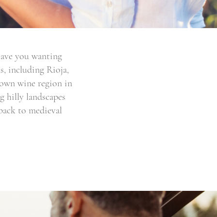
eave you wanting
, including Rioja,
nown wine region in
g hilly landscapes
 back to medieval