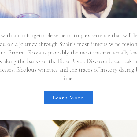
with an unforgettable wine tasting experience that will l
you on a journey through Spain's most famous wine regions
and Priorat. Rioja is probably the most internationally k
es along the banks of the Ebro River. Discover breathtakin
resses, fabulous wineries and the traces of history dating
times.
Learn More