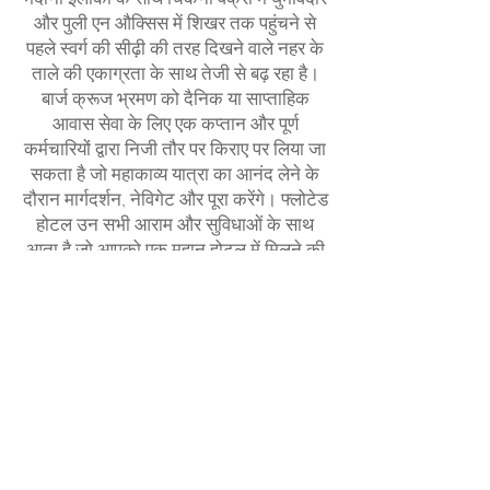
और पुली एन औक्सिस में शिखर तक पहुंचने से
पहले स्वर्ग की सीढ़ी की तरह दिखने वाले नहर के
ताले की एकाग्रता के साथ तेजी से बढ़ रहा है।
बार्ज क्रूज भ्रमण को दैनिक या साप्ताहिक
आवास सेवा के लिए एक कप्तान और पूर्ण
कर्मचारियों द्वारा निजी तौर पर किराए पर लिया जा
सकता है जो महाकाव्य यात्रा का आनंद लेने के
दौरान मार्गदर्शन, नेविगेट और पूरा करेंगे। फ्लोटेड
होटल उन सभी आराम और सुविधाओं के साथ
आता है जो आपको एक महान होटल में मिलने की
उम्मीद है। एक वास्तविक यात्रा आवास का
आनंद लें, अपने आप को मनोरम सुंदर परिदृश्य में
विसर्जित करें और मंत्रमुग्ध हो जाएं, आप निश्चित
रूप से शानदार अति सुंदर भव्यता और शानदार
लुभावनी क्षेत्र से मोहित हो जाएंगे।
अंगूर के माध्यम से नहरों के साथ एक निर्देशित
बाइक यात्रा पर दूर हो जाओ, चाहे आप क्षेत्र की
लंबी दूरी की यात्रा या एक दिन की यात्रा का पता
लगाना चाहते हों। बरगंडी सभी प्रकार के