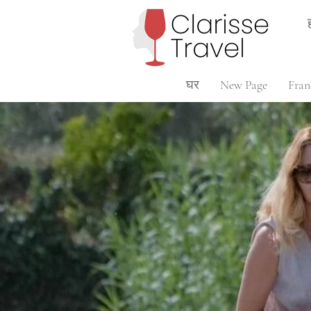
घर
New Page
Fran