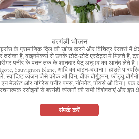
बरगंडी भोजन
्रांस के प्रामाणिक दिल की खोज करने और विचित्र रेस्तरां में क्षेत
तरीका है, वाइनमेकर्स से उनके छोटे-छोटे एस्टेट्स में मिलते हैं, ट
कारीगर पनीर के पतन तक के शानदार पेटू अनुभव का आनंद लेते हैं
gote, Sauvignon Blanc, आदि का वाइन-चखना। हाउते पारंपरिक ट्र
लें, स्वादिष्ट व्यंजन जैसे कोक औ विन, बीफ बौर्गुइनन, फोंड्यू बौर्गन
स एन मेउरेट और गौगेरेस-पनीर पफ्स, नॉननेट, पोयर्स औ विन। एक दो
नात्मक रसोइयों से बरगंडी व्यंजनों की सभी विशेषताएं और इस क्षे
संपर्क करें