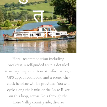
त
स्वाद लेना
Hotel accommodation including
breakfast, a self-guided tour, a detailed
itinerary, maps and tourist information, a
GPS app, a road book, and a round-the-
clock helpline will be provided. You will
cycle along the banks of the Loire River
on this loop, across Blois through the
Loire Valley countryside, diverse