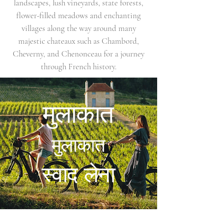
landscapes, lush vineyards, state forests,
flower-filled meadows and enchanting
villages along the way around many
majestic chateaux such as Chambord,
Cheverny, and Chenonceau for a journey
through French history.
मुलाकात
मुलाकात
स्वाद लेना