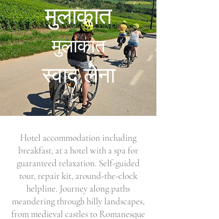
मुलाकात
मुलाकात
स्वाद लेना
Hotel accommodation including
breakfast, at a hotel with a spa for
guaranteed relaxation. Self-guided
tour, repair kit, around-the-clock
helpline. Journey along paths
meandering through hilly landscapes,
from medieval castles to Romanesque