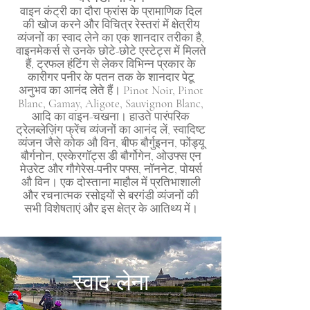
वाइन कंट्री का दौरा फ्रांस के प्रामाणिक दिल
की खोज करने और विचित्र रेस्तरां में क्षेत्रीय
व्यंजनों का स्वाद लेने का एक शानदार तरीका है,
वाइनमेकर्स से उनके छोटे-छोटे एस्टेट्स में मिलते
हैं, ट्रफल हंटिंग से लेकर विभिन्न प्रकार के
कारीगर पनीर के पतन तक के शानदार पेटू
अनुभव का आनंद लेते हैं। Pinot Noir, Pinot
Blanc, Gamay, Aligote, Sauvignon Blanc,
आदि का वाइन-चखना। हाउते पारंपरिक
ट्रेलब्लेज़िंग फ्रेंच व्यंजनों का आनंद लें, स्वादिष्ट
व्यंजन जैसे कोक औ विन, बीफ बौर्गुइनन, फोंड्यू
बौर्गनोन, एस्केरगॉट्स डी बौर्गोगेन, ओउफ्स एन
मेउरेट और गौगेरेस-पनीर पफ्स, नॉननेट, पोयर्स
औ विन। एक दोस्ताना माहौल में प्रतिभाशाली
और रचनात्मक रसोइयों से बरगंडी व्यंजनों की
सभी विशेषताएं और इस क्षेत्र के आतिथ्य में।
स्वाद लेना