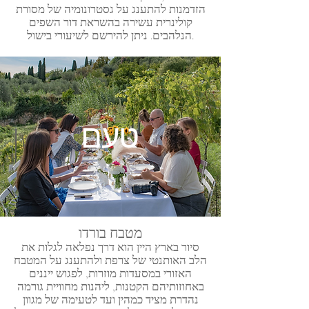
הזדמנות להתענג על גסטרונומיה של מסורת
קולינרית עשירה בהשראת דור השפים
הנלהבים. ניתן להירשם לשיעורי בישול.
טעם
מטבח בורדו
סיור בארץ היין הוא דרך נפלאה לגלות את
הלב האותנטי של צרפת ולהתענג על המטבח
האזורי במסעדות מוזרות, לפגוש ייננים
באחוזותיהם הקטנות, ליהנות מחוויית גורמה
נהדרת מציד כמהין ועד לטעימה של מגוון