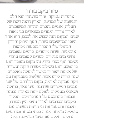
סיור ביקב בורדו
צרפתית עמוקה, אזור בורגונדי הוא הלב
והנשמה של המדינה, הארץ חוצה רשת של
תעלות, אגמים נוצצים ונהרות המשובצים
לאורך טירות ומנזרים מפוארים בני מאות
שנים. המקום הזה יכבוש את לבכם, הוא אחד
היופי המרשימים ביותר, הנוף הירוק והירוק
הבתולי שלו התברך בגבעות מכוסות
אוכמניות, שדות מיוערים, כרמים עצומים,
נתיבי מים פנימיים, כפרים קסומים עוצרי
נשימה ונוף כפרי ציורי. זהו מקום מעובד רגוע
בו הטבע רגוע בשילוב מסורת חזקה ועשירה
של אמנות ייצור יין במשך למעלה מאלפיים
שנה הודות לידע אבות ושליטה בטכניקות עם
זיקה עמוקה לאדמה, מקום הולדתם של שני
ענבים המייצרים שרדונה, פינו נואר, בוז'ולה
ושאבלי מעניקים לעולם יינות באיכות גבוהה
ובמגוון. בהתבסס על העדפותיכם, תבקרו
ביקבים ובכרמים לאורך נתיבי היין הבורדו,
תלמדו ותטעמו את זני היינות השונים עם
סומלייה מומחה מנחה בבתי מסחר ומרתפים
גדולים, חלקם עוד מימי הביניים. תהיה