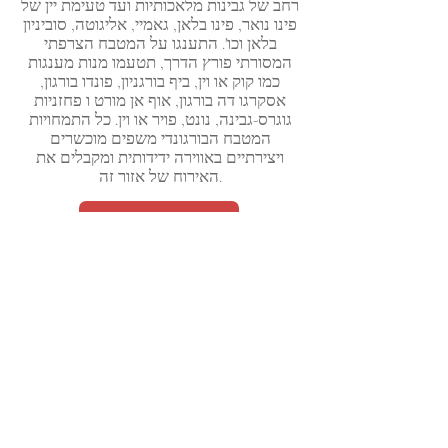
רחב של גבינות מלאכותיות ועד טעימת יין של
פינו נואר, פינו בלאן, גאמיי, אליגוטה, סוביניון
בלאן וכו'. התענגו על המטבח הצרפתי
המסורתי פורץ הדרך, תטעמו מנות מענגות
כמו קוק או וין, ביף בורגניון, פונדו בורגון,
אסקרגו דה בורגון, אוף אן מורט ו פחזניות
גוגרס-גבינה, נונט, פויר או וין. כל התמחויות
המטבח הבורגונדי משפים מוכשרים
ויצירתיים באווירה ידידותית ומקבלים את
האירוח של אזור זה.
צור קשר
-
Email