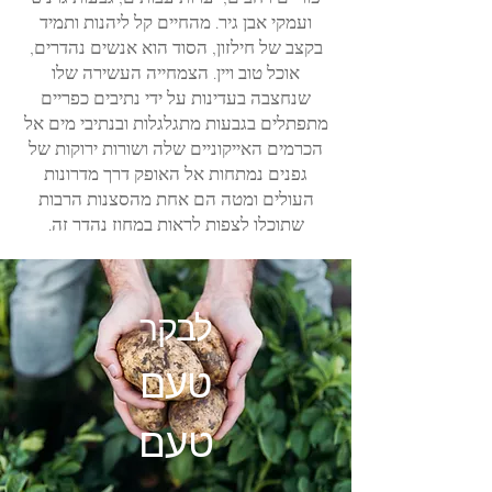
ועמקי אבן גיר. מהחיים קל ליהנות ותמיד
בקצב של חילזון, הסוד הוא אנשים נהדרים,
אוכל טוב ויין. הצמחייה העשירה שלו
שנחצבה בעדינות על ידי נתיבים כפריים
מתפתלים בגבעות מתגלגלות ובנתיבי מים אל
הכרמים האייקוניים שלה ושורות ירוקות של
גפנים נמתחות אל האופק דרך מדרונות
העולים ומטה הם אחת מהסצנות הרבות
שתוכלו לצפות לראות במחוז נהדר זה.
לבקר
טעם
טעם