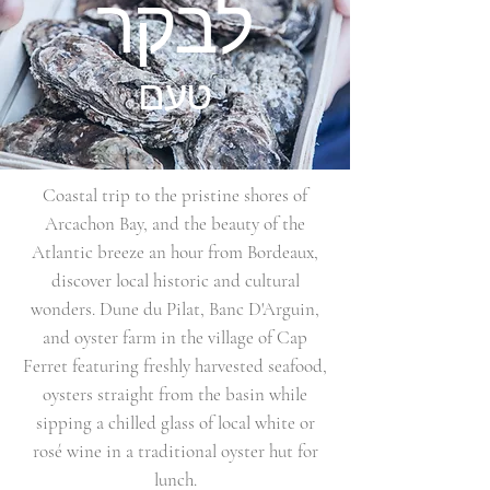
לבקר
טעם
Coastal trip to the pristine shores of
Arcachon Bay, and the beauty of the
Atlantic breeze an hour from Bordeaux,
discover local historic and cultural
wonders. Dune du Pilat, Banc D'Arguin,
and oyster farm in the village of Cap
Ferret featuring freshly harvested seafood,
oysters straight from the basin while
sipping a chilled glass of local white or
rosé wine in a traditional oyster hut for
lunch.