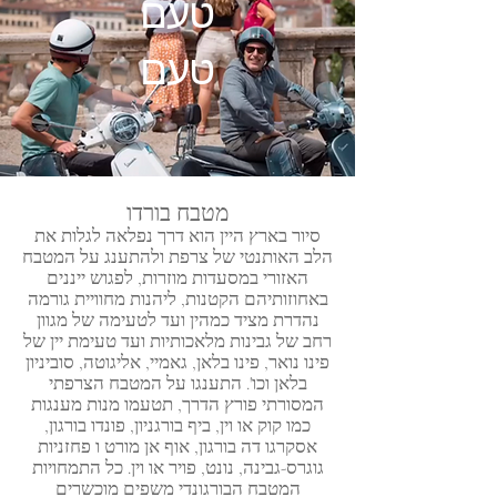
טעם
טעם
מטבח בורדו
סיור בארץ היין הוא דרך נפלאה לגלות את
הלב האותנטי של צרפת ולהתענג על המטבח
האזורי במסעדות מוזרות, לפגוש ייננים
באחוזותיהם הקטנות, ליהנות מחוויית גורמה
נהדרת מציד כמהין ועד לטעימה של מגוון
רחב של גבינות מלאכותיות ועד טעימת יין של
פינו נואר, פינו בלאן, גאמיי, אליגוטה, סוביניון
בלאן וכו'. התענגו על המטבח הצרפתי
המסורתי פורץ הדרך, תטעמו מנות מענגות
כמו קוק או וין, ביף בורגניון, פונדו בורגון,
אסקרגו דה בורגון, אוף אן מורט ו פחזניות
גוגרס-גבינה, נונט, פויר או וין. כל התמחויות
המטבח הבורגונדי משפים מוכשרים