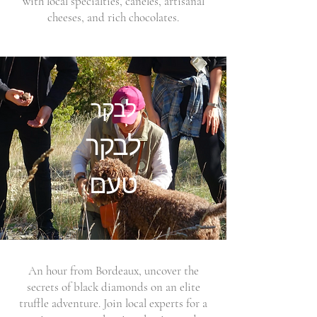
with local specialties, canelés, artisanal
cheeses, and rich chocolates.
לבקר
לבקר
טעם
An hour from Bordeaux, uncover the
secrets of black diamonds on an elite
truffle adventure. Join local experts for a