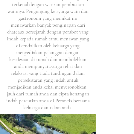
terkenal dengan warisan pembuatan
wainnya. Pengunjung ke syurga wain dan
gastronomi yang memikat ini
menawarkan banyak penginapan dari
chateaux bersejarah dengan perabot yang
indah kepada rumah tamu menawan yang
dikendalikan oleh keluarga yang
menyediakan pelanggan dengan
keselesaan di rumah dan membolehkan
anda mempunyai syurga rehat dan
relaksasi yang tiada tandingan dalam
persekitaran yang indah untuk
menjadikan anda kekal menyeronokkan,
jauh dari rumah anda dan cipta kenangan
indah percutian anda di Perancis bersama
keluarga dan rakan anda.