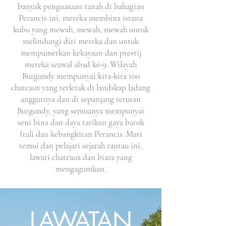
banyak penguasaan tanah di bahagian
Perancis ini, mereka membina istana
kubu yang mewah, mewah, mewah untuk
melindungi diri mereka dan untuk
mempamerkan kekayaan dan prestij
mereka seawal abad ke-9. Wilayah
Burgundy mempunyai kira-kira 100
chateaux yang terletak di landskap ladang
anggurnya dan di sepanjang terusan
Burgundy, yang semuanya mempunyai
seni bina dan daya tarikan gaya barok
Itali dan kebangkitan Perancis. Mari
temui dan pelajari sejarah rantau ini,
lawati chateaux dan biara yang
mengagumkan.
LAWATAN