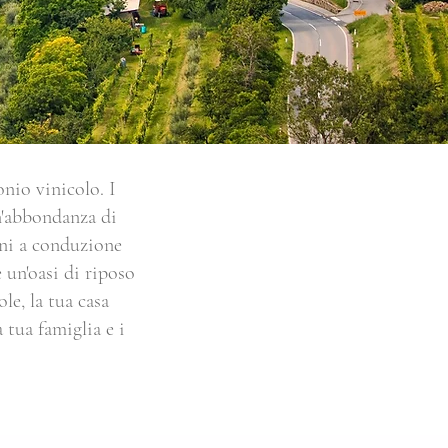
onio vinicolo. I
n'abbondanza di
ioni a conduzione
 un'oasi di riposo
le, la tua casa
 tua famiglia e i