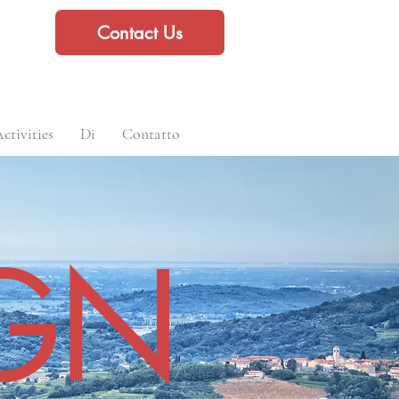
Contact Us
ctivities
Di
Contatto
GN