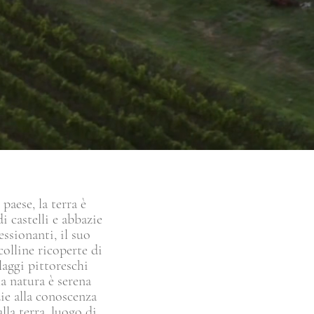
paese, la terra è
di castelli e abbazie
essionanti, il suo
olline ricoperte di
llaggi pittoreschi
a natura è serena
zie alla conoscenza
la terra, luogo di