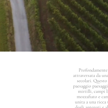
Profondamente fr
attraversata da una 
secolari. Questo 
paesaggio paesaggi
mirtilli, campi b
mozzafiato e cam
unita a una ricca 
degli antenati e 