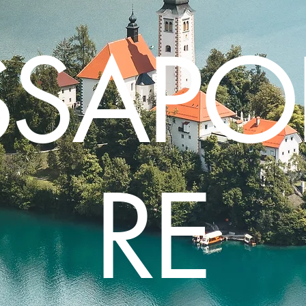
SSAPO
RE