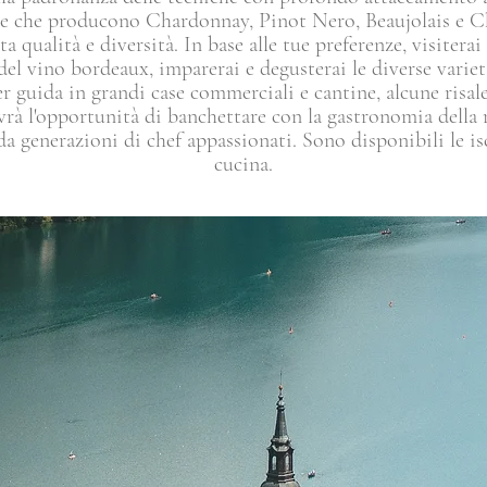
ve che producono Chardonnay, Pinot Nero, Beaujolais e Ch
a qualità e diversità. In base alle tue preferenze, visiterai
del vino bordeaux, imparerai e degusterai le diverse varie
 guida in grandi case commerciali e cantine, alcune risale
rà l'opportunità di banchettare con la gastronomia della 
 da generazioni di chef appassionati. Sono disponibili le isc
cucina.