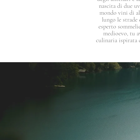
nascita di due u
mondo vini di alt
lungo le strade 
esperto sommelier
medioevo, tu av
culinaria ispirata