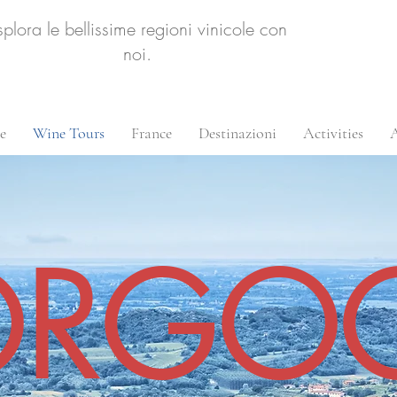
splora le bellissime regioni vinicole con
noi.
e
Wine Tours
France
Destinazioni
Activities
A
ORGO