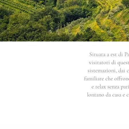
Situata a est di P
visitatori di que
sistemazioni, dai c
familiare che offron
e relax senza par
lontano da casa e c