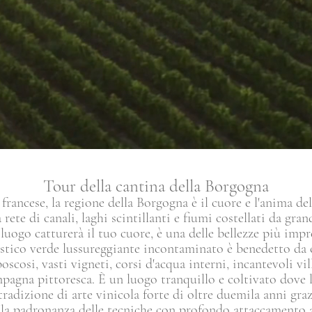
Tour della cantina della Borgogna
ancese, la regione della Borgogna è il cuore e l'anima del 
rete di canali, laghi scintillanti e fiumi costellati da gran
luogo catturerà il tuo cuore, è una delle bellezze più impr
stico verde lussureggiante incontaminato è benedetto da c
oscosi, vasti vigneti, corsi d'acqua interni, incantevoli vi
pagna pittoresca. È un luogo tranquillo e coltivato dove l
tradizione di arte vinicola forte di oltre duemila anni gra
alla padronanza delle tecniche con profondo attaccamento al