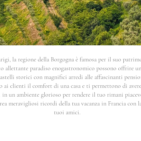
arigi, la regione della Borgogna è famosa per il suo patrim
sto allettante paradiso enogastronomico possono offrire u
astelli storici con magnifici arredi alle affascinanti pens
o ai clienti il comfort di una casa e ti permettono di avere
i in un ambiente glorioso per rendere il tuo rimani piacevo
rea meravigliosi ricordi della tua vacanza in Francia con la
tuoi amici.