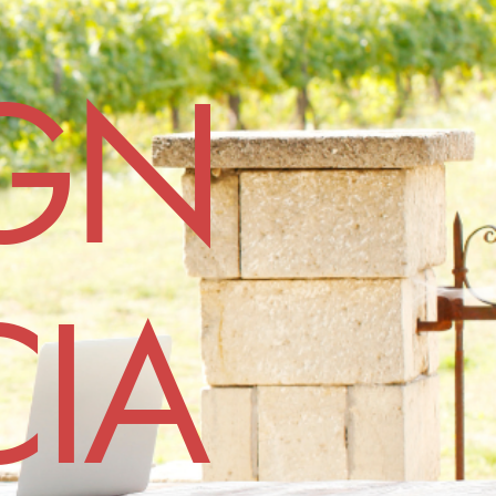
GN
CIA