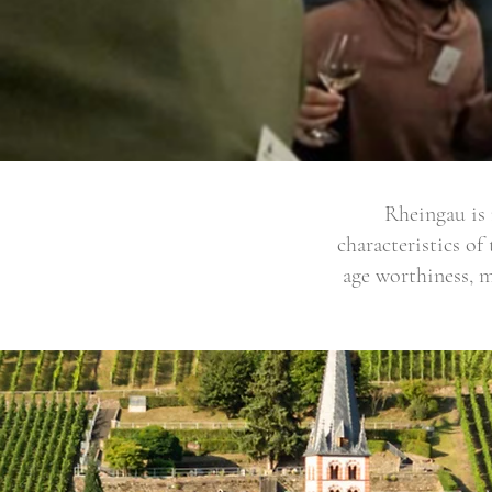
Rheingau is 
characteristics of
age worthiness, m