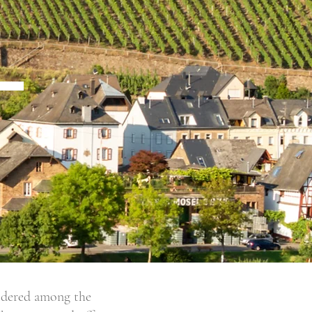
L
sidered among the