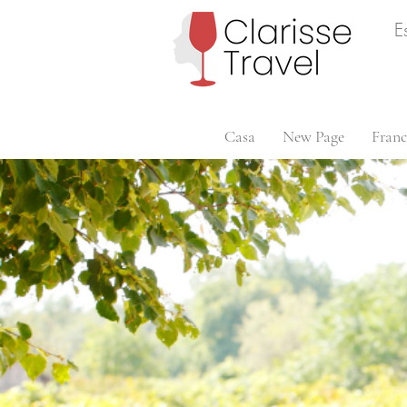
E
Casa
New Page
Franc