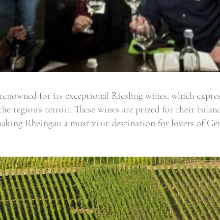
renowned for its exceptional Riesling wines, which expre
 the region's terroir. These wines are prized for their balan
aking Rheingau a must visit destination for lovers of G