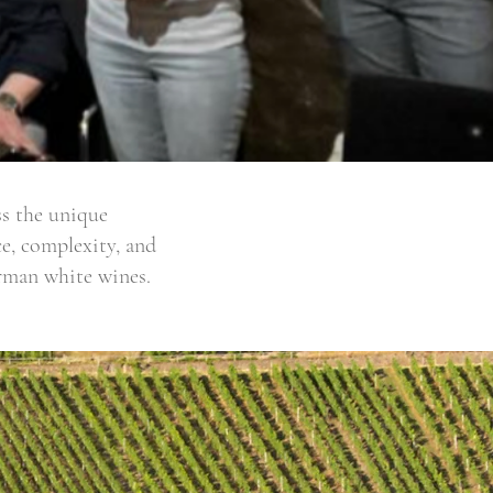
ss the unique
ce, complexity, and
erman white wines.