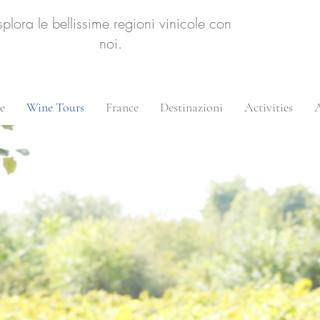
splora le bellissime regioni vinicole con
noi.
e
Wine Tours
France
Destinazioni
Activities
A