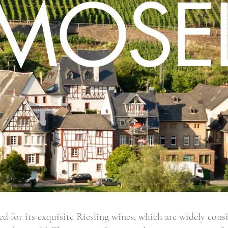
MOSE
d for its exquisite Riesling wines, which are widely con