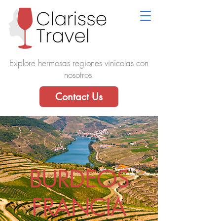
Explore hermosas regiones vinícolas con
nosotros.
Contact Us
BURDEOS
FRANCIA