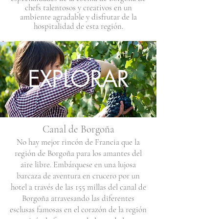
chefs talentosos y creativos en un
ambiente agradable y disfrutar de la
hospitalidad de esta región.
EXPLORAR
Canal de Borgoña
No hay mejor rincón de Francia que la
región de Borgoña para los amantes del
aire libre. Embárquese en una lujosa
barcaza de aventura en crucero por un
hotel a través de las 155 millas del canal de
Borgoña atravesando las diferentes
esclusas famosas en el corazón de la región