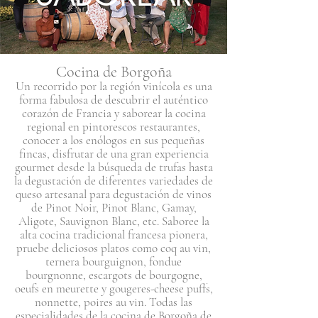
Cocina de Borgoña
Un recorrido por la región vinícola es una
forma fabulosa de descubrir el auténtico
corazón de Francia y saborear la cocina
regional en pintorescos restaurantes,
conocer a los enólogos en sus pequeñas
fincas, disfrutar de una gran experiencia
gourmet desde la búsqueda de trufas hasta
la degustación de diferentes variedades de
queso artesanal para degustación de vinos
de Pinot Noir, Pinot Blanc, Gamay,
Aligote, Sauvignon Blanc, etc. Saboree la
alta cocina tradicional francesa pionera,
pruebe deliciosos platos como coq au vin,
ternera bourguignon, fondue
bourgnonne, escargots de bourgogne,
oeufs en meurette y gougeres-cheese puffs,
nonnette, poires au vin. Todas las
especialidades de la cocina de Borgoña de