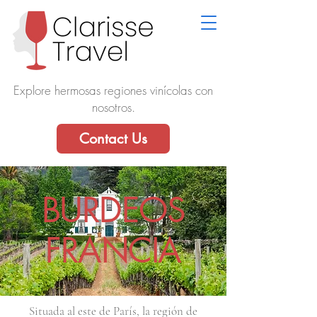
Explore hermosas regiones vinícolas con
nosotros.
Contact Us
BURDEOS
FRANCIA
Situada al este de París, la región de