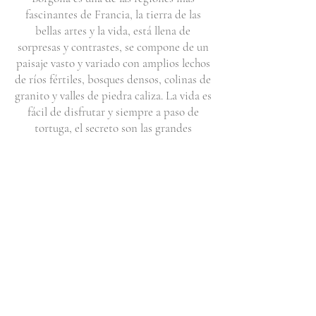
fascinantes de Francia, la tierra de las
bellas artes y la vida, está llena de
sorpresas y contrastes, se compone de un
paisaje vasto y variado con amplios lechos
de ríos fértiles, bosques densos, colinas de
granito y valles de piedra caliza. La vida es
fácil de disfrutar y siempre a paso de
tortuga, el secreto son las grandes
personas, la buena comida y el buen vino.
Su rica vegetación suavemente tallada por
sinuosos caminos rurales en onduladas
laderas y vías fluviales hasta sus icónicos
viñedos y exuberantes hileras de vides
verdes que se extienden hacia el horizonte
a través de pendientes que suben y bajan
son una de las muchas escenas que puede
esperar ver en este gran condado.