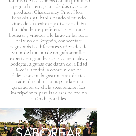
dominio de las técnicas con un profundo
apego a la tierra, cuna de dos uvas que
producen Chardonnay, Pinot Noir,
Beaujolais y Chablis dando al mundo
vinos de alta calidad y diversidad. En
función de tus preferencias, visitarás
bodegas y viñedos a lo largo de las rutas
del vino de Borgoña, conocerás y
degustarás las diferentes variedades de
vinos de la mano de un guía sumiller
experto en grandes casas comerciales y
bodegas, algunas que datan de la Edad
Media, tendrá la oportunidad de
deleitarse con la gastronomía de rica
tradición culinaria inspirada en la
generación de chefs apasionados. Las
inscripciones para las clases de cocina
están disponibles.
SABOREAR