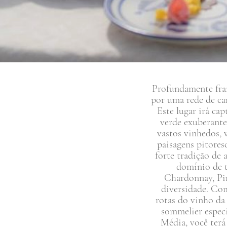
Profundamente franc
por uma rede de can
Este lugar irá ca
verde exuberante
vastos vinhedos, v
paisagens pitores
forte tradição de 
domínio de t
Chardonnay, Pin
diversidade. Com
rotas do vinho da
sommelier especi
Média, você terá