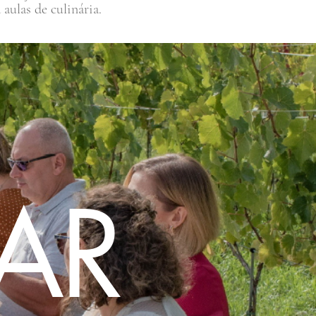
aulas de culinária.
AR