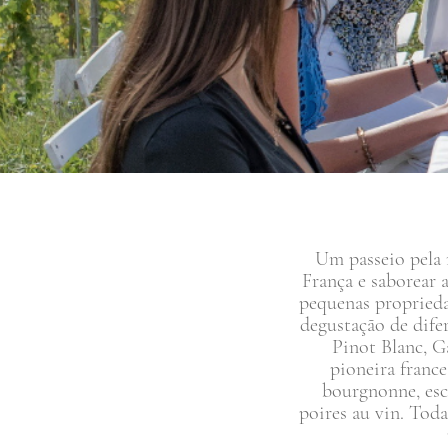
Um passeio pela 
França e saborear 
pequenas propriedad
degustação de dife
Pinot Blanc, Ga
pioneira france
bourgnonne, esc
poires au vin. Toda