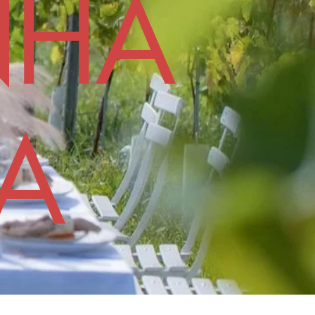
NHA
A