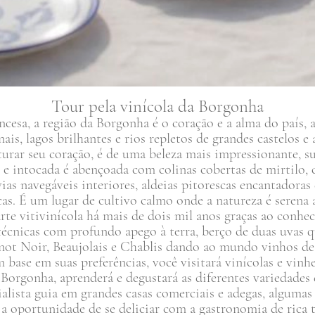
Tour pela vinícola da Borgonha
esa, a região da Borgonha é o coração e a alma do país, a
ais, lagos brilhantes e rios repletos de grandes castelos e 
pturar seu coração, é de uma beleza mais impressionante, s
 e intocada é abençoada com colinas cobertas de mirtilo, c
ias navegáveis interiores, aldeias pitorescas encantadoras 
cas. É um lugar de cultivo calmo onde a natureza é serena a
arte vitivinícola há mais de dois mil anos graças ao conhe
écnicas com profundo apego à terra, berço de duas uvas
ot Noir, Beaujolais e Chablis dando ao mundo vinhos de 
 base em suas preferências, você visitará vinícolas e vinh
 Borgonha, aprenderá e degustará as diferentes variedade
alista guia em grandes casas comerciais e adegas, algumas
 a oportunidade de se deliciar com a gastronomia de rica t