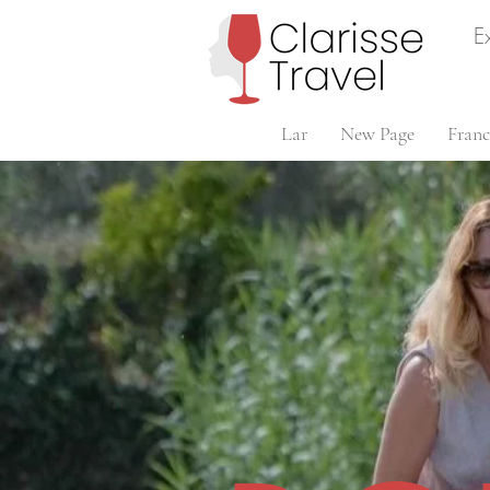
E
Lar
New Page
Franc