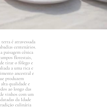
 terra é atravessada
abadias centenários.
ua paisagem cênica
ampos florestais,
de tirar o fôlego e
liada a uma rica e
cimento ancestral e
 que produzem
alta qualidade e
edos ao longo das
s de vinhos com um
 datadas da Idade
radição culinária