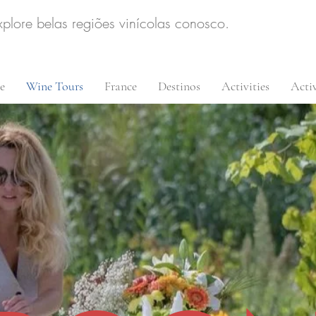
xplore belas regiões vinícolas conosco.
e
Wine Tours
France
Destinos
Activities
Activ