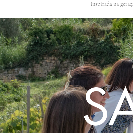
inspirada na geraç
S