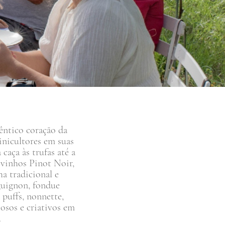
êntico coração da
inicultores em suas
caça às trufas até a
 vinhos Pinot Noir,
ha tradicional e
rguignon, fondue
puffs, nonnette,
tosos e criativos em
.