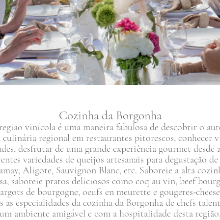
Cozinha da Borgonha
região vinícola é uma maneira fabulosa de descobrir o aut
a culinária regional em restaurantes pitorescos, conhecer v
es, desfrutar de uma grande experiência gourmet desde a 
rentes variedades de queijos artesanais para degustação de
may, Aligote, Sauvignon Blanc, etc. Saboreie a alta cozin
sa, saboreie pratos deliciosos como coq au vin, beef bou
argots de bourgogne, oeufs en meurette e gougeres-cheese 
s as especialidades da cozinha da Borgonha de chefs talen
um ambiente amigável e com a hospitalidade desta região