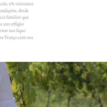
cola. Os visitantes
modações, desde
cia familiar que
ha um refúgio
rnar sua fique
 na França com sua