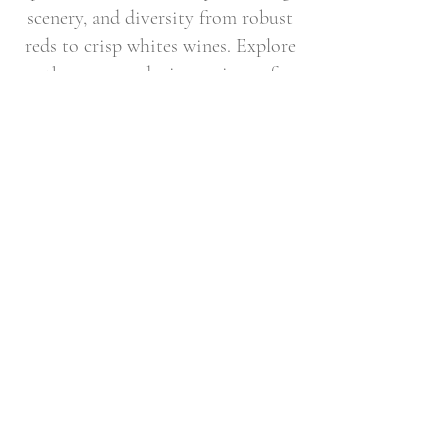
scenery, and diversity from robust
reds to crisp whites wines. Explore
the renowned wine regions of
Stellenbosch, Franschhoek, and
Constantia, surrounded by
stunning landscapes. Enjoy
exclusive tastings, gourmet cuisine,
and luxury accommodations filled
with unforgettable experiences.
Email