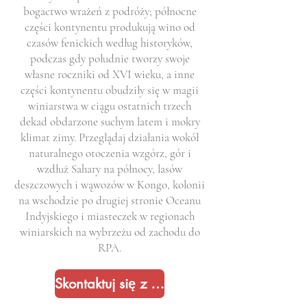
bogactwo wrażeń z podróży; północne
części kontynentu produkują wino od
czasów fenickich według historyków,
podczas gdy południe tworzy swoje
własne roczniki od XVI wieku, a inne
części kontynentu obudziły się w magii
winiarstwa w ciągu ostatnich trzech
dekad obdarzone suchym latem i mokry
klimat zimy. Przeglądaj działania wokół
naturalnego otoczenia wzgórz, gór i
wzdłuż Sahary na północy, lasów
deszczowych i wąwozów w Kongo, kolonii
na wschodzie po drugiej stronie Oceanu
Indyjskiego i miasteczek w regionach
winiarskich na wybrzeżu od zachodu do
RPA.
Skontaktuj się z nami