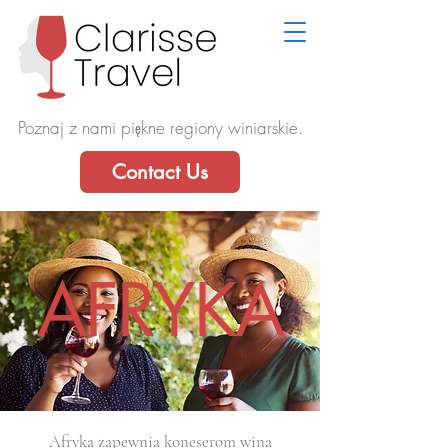
Poznaj z nami piękne regiony winiarskie.
Contact Us
AFRYKA
Afryka zapewnia koneserom wina