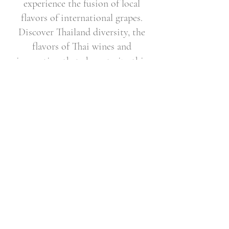
experience the fusion of local
flavors of international grapes.
Discover Thailand diversity, the
flavors of Thai wines and
innovation that characterize this
evolving wine landscape.
Email
Subscribe Now