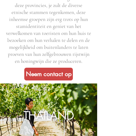
deze provincies, je zult de diverse
etnische stammen tegenkomen, deze
inheemse groepen zijn erg trots op hun
stamidentiteit en geniet van het
verwelkomen van toeristen om hun huis te
bezoeken om hun verhalen te delen en de
mogelijkheid om buitenlanders te laten
proeven van hun zelfgebrouwen rijstwijn
en honingwijn die ze produceren.
Neem contact op
THAILAND