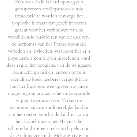
Zuidoost-Azië is hard op weg een
gerespecteerde wijnproducerende
toplocatie te worden vanwege het
tropische klimaat dat geschikt wordt
geacht voor het verbouwen van de
verschillende variëteiten van de druiven,
de herkomst van het Franse koloniale
verleden en invloeden, waardoor het zijn
populariteit kon blijven uitoefenen rond
deze regio, het hoogland van de wijngaard
, leemachtig zand en leisteen terrein,
evenals de koele zeebries vergelijkbaar
met het Europese weer, geven de juiste
omgeving om aromatische en bekroonde
wijnen te produceren. Verken de
wonderen van de zuidoostelijke landen
van het oosten voorbij de landmassa van
het Indochina en het Maleisische
schiereiland tot een reeks archipels rond
de Arafuna-zee en de Mekong-rivier in