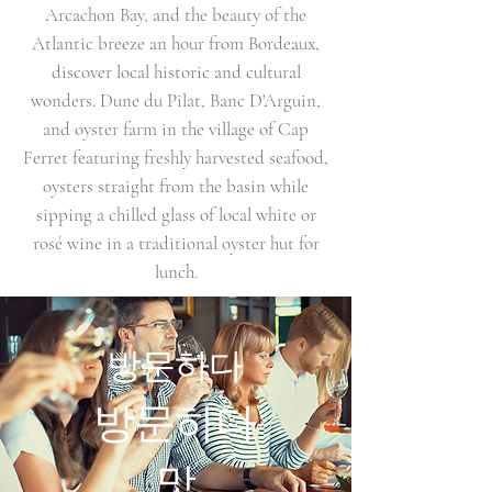
Arcachon Bay, and the beauty of the
Atlantic breeze an hour from Bordeaux,
discover local historic and cultural
wonders. Dune du Pilat, Banc D'Arguin,
and oyster farm in the village of Cap
Ferret featuring freshly harvested seafood,
oysters straight from the basin while
sipping a chilled glass of local white or
rosé wine in a traditional oyster hut for
lunch.
방문하다
방문하다
맛