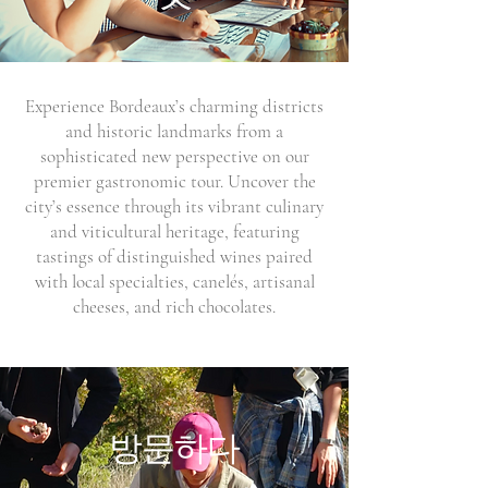
Experience Bordeaux’s charming districts
and historic landmarks from a
sophisticated new perspective on our
premier gastronomic tour. Uncover the
city’s essence through its vibrant culinary
and viticultural heritage, featuring
tastings of distinguished wines paired
with local specialties, canelés, artisanal
cheeses, and rich chocolates.
방문하다