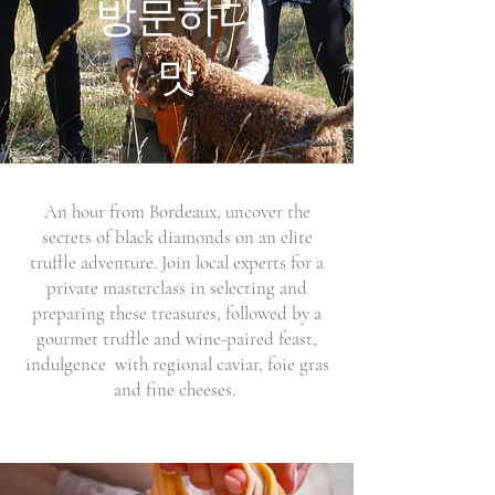
방문하다
맛
An hour from Bordeaux, uncover the
secrets of black diamonds on an elite
truffle adventure. Join local experts for a
private masterclass in selecting and
preparing these treasures, followed by a
gourmet truffle and wine-paired feast,
indulgence with regional caviar, foie gras
and fine cheeses.