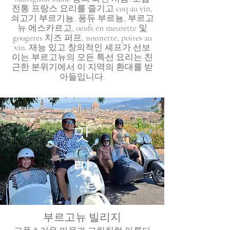
전통 프랑스 요리를 즐기고 coq au vin,
쇠고기 부르기뇽, 퐁듀 부르뇽, 부르고
뉴 에스카르고, oeufs en meurette 및
gougeres 치즈 퍼프, nonnette, poires au
vin. 재능 있고 창의적인 셰프가 선보
이는 부르고뉴의 모든 특선 요리는 친
근한 분위기에서 이 지역의 환대를 받
아들입니다.
맛
맛
부르고뉴 빌리지