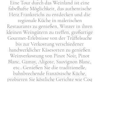
Eine Tour durch das Weinland ist eine
fabelhafte Möglichkeit, das authentische
Herz Frankreichs zu entdecken und die
regionale Küche in malerischen
Restaurants zu genießen, Winzer in ihren
kleinen Weingütern zu treffen, großartige
Gourmet-Erlebnisse von der Trüffelsuche
bis zur Verkostung verschiedener
handwerklicher Käsesorten zu genießen
Weinverkostung von Pinot Noir, Pinot
Blanc, Gamay, Aligote, Sauvignon Blanc,
etc.. Genießen Sie die traditionelle,
bahnbrechende französische Küche,
probieren Sie köstliche Gerichte wie Coq
au Vin, Boeuf Bourguignon, Fondue
Bourgnonne, Weinbergschnecken, Oeufs
en Meurette und Gougeres-Puffs mit
Käse, Nonnette, Poires au Vin. Alle
Spezialitäten der burgundischen Küche
von talentierten und kreativen Köchen in
einer freundlichen Atmosphäre und
genießen Sie die Gastfreundschaft dieser
Region.