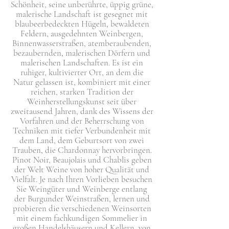
Schönheit, seine unberührte, üppig grüne,
malerische Landschaft ist gesegnet mit
blaubeerbedeckten Hügeln, bewaldeten
Feldern, ausgedehnten Weinbergen,
Binnenwasserstraßen, atemberaubenden,
bezaubernden, malerischen Dörfern und
malerischen Landschaften. Es ist ein
ruhiger, kultivierter Ort, an dem die
Natur gelassen ist, kombiniert mit einer
reichen, starken Tradition der
Weinherstellungskunst seit über
zweitausend Jahren, dank des Wissens der
Vorfahren und der Beherrschung von
Techniken mit tiefer Verbundenheit mit
dem Land, dem Geburtsort von zwei
Trauben, die Chardonnay hervorbringen.
Pinot Noir, Beaujolais und Chablis geben
der Welt Weine von hoher Qualität und
Vielfalt. Je nach Ihren Vorlieben besuchen
Sie Weingüter und Weinberge entlang
der Burgunder Weinstraßen, lernen und
probieren die verschiedenen Weinsorten
mit einem fachkundigen Sommelier in
großen Handelshäusern und Kellern, von